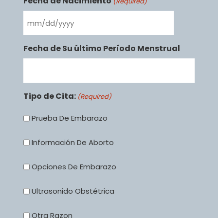
Fecha de Nacimiento
(Required)
MM slash DD slash YYYY
Fecha de Su último Período Menstrual
Tipo de Cita:
(Required)
Prueba De Embarazo
Información De Aborto
Opciones De Embarazo
Ultrasonido Obstétrica
Otra Razon